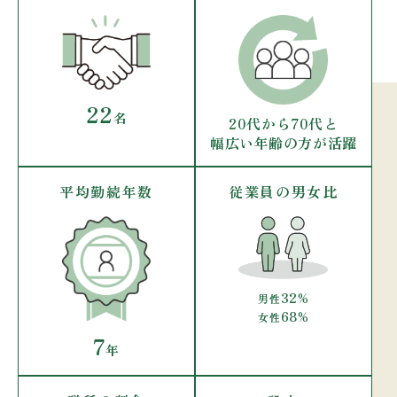
22
名
20代から70代と
幅広い年齢の方が活躍
平均勤続年数
従業員の男女比
32
男性
%
68
女性
%
7
年